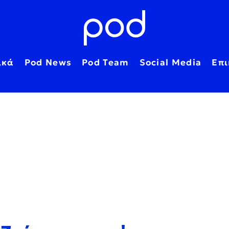
ικά
Pod News
Pod Team
Social Media
Επι