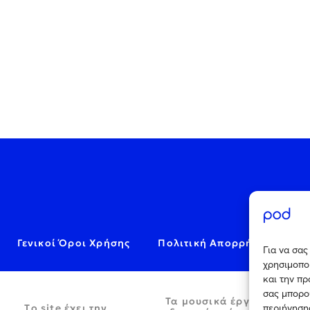
Γενικοί Όροι Χρήσης
Πολιτική Απορρήτου
C
Για να σα
χρησιμοποι
και την π
σας μπορο
Τα μουσικά έργα παρέχον
Tο site έχει την
περιήγησης