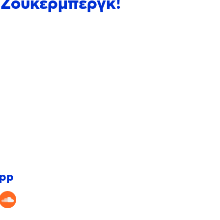
ε Ζούκερμπεργκ!
app