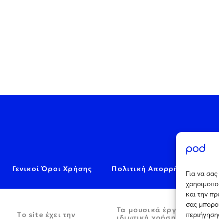
Γενικοί Όροι Χρήσης
Πολιτική Απορρήτου
C
Για να σα
χρησιμοποι
και την π
σας μπορο
Τα μουσικά έργα παρέχον
Tο site έχει την
περιήγησης
ιδιωτική χρήση και απαγο