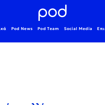
ικά
Pod News
Pod Team
Social Media
Επι