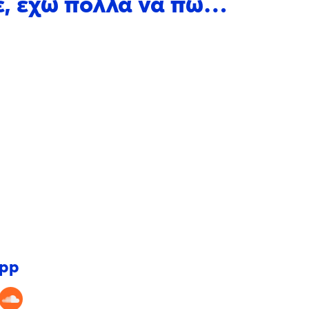
ρε, έχω πολλά να πω…
app