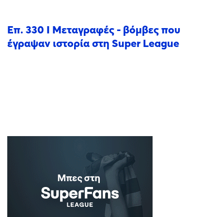
Επ. 330 I Μεταγραφές - βόμβες που
έγραψαν ιστορία στη Super League