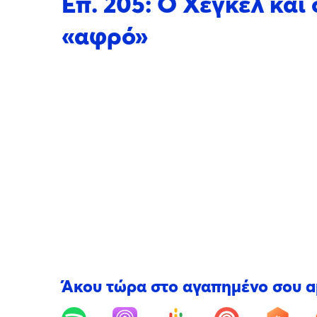
Επ. 205: Ο Χέγκελ και
«αφρό»
Άκου τώρα στο αγαπημένο σου 