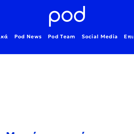
ικά
Pod News
Pod Team
Social Media
Επι