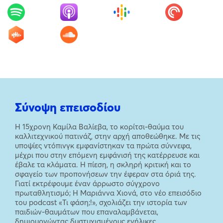
Σύνοψη επεισοδίου
Η 15χρονη Καμίλα Βαλίεβα, το κορίτσι-θαύμα του
καλλιτεχνικού πατινάζ, στην αρχή αποθεώθηκε. Με τις
υποψίες ντόπινγκ εμφανίστηκαν τα πρώτα σύννεφα,
μέχρι που στην επόμενη εμφάνισή της κατέρρευσε και
έβαλε τα κλάματα. Η πίεση, η σκληρή κριτική και το
σφαγείο των προπονήσεων την έφεραν στα όριά της.
Γιατί εκτρέφουμε έναν άρρωστο σύγχρονο
πρωταθλητισμό; Η Μαριάννα Χιονά, στο νέο επεισόδιο
του podcast «Τι φάση;!», σχολιάζει την ιστορία των
παιδιών-θαυμάτων που επαναλαμβάνεται,
δημιουργώντας δυστυχισμένους ενήλικες.