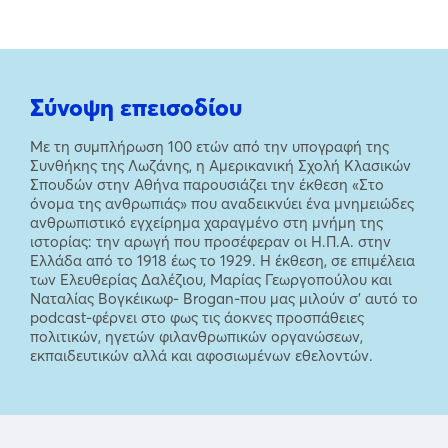
Σύνοψη επεισοδίου
Με τη συμπλήρωση 100 ετών από την υπογραφή της
Συνθήκης της Λωζάνης, η Αμερικανική Σχολή Κλασικών
Σπουδών στην Αθήνα παρουσιάζει την έκθεση «Στο
όνομα της ανθρωπιάς» που αναδεικνύει ένα μνημειώδες
ανθρωπιστικό εγχείρημα χαραγμένο στη μνήμη της
ιστορίας: την αρωγή που προσέφεραν οι Η.Π.Α. στην
Ελλάδα από το 1918 έως το 1929. H έκθεση, σε επιμέλεια
των Ελευθερίας Δαλέζιου, Μαρίας Γεωργοπούλου και
Ναταλίας Βογκέικωφ- Brogan-που μας μιλούν σ’ αυτό το
podcast-φέρνει στο φως τις άοκνες προσπάθειες
πολιτικών, ηγετών φιλανθρωπικών οργανώσεων,
εκπαιδευτικών αλλά και αφοσιωμένων εθελοντών.