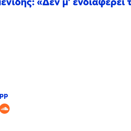
ενιδης: «Δεν μ’ ενδιαφέρει 
app