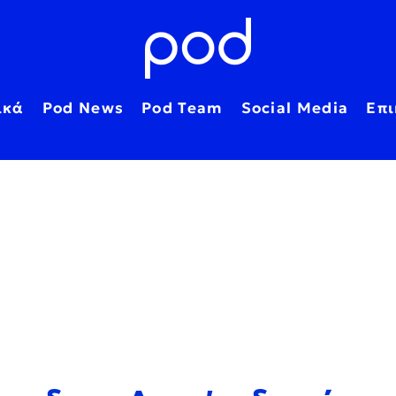
ικά
Pod News
Pod Team
Social Media
Επι