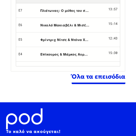
Όλα τα επεισόδια
Το καλό να ακούγεται!