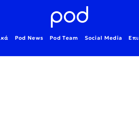
ικά
Pod News
Pod Team
Social Media
Επι