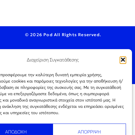
© 2026 Pod All Rights Reserved.
Διαχείριση Συγκατάθεσης
ookie Policy
ς προσφέρουμε την καλύτερη δυνατή εμπειρία χρήσης,
ούμε cookies και παρόμοιες τεχνολογίες για την αποθήκευση ή/
ρόσβαση σε πληροφορίες της συσκευής σας. Με τη συγκατάθεσή
ύμε να επεξεργαζόμαστε δεδομένα, όπως η συμπεριφορά
ται μόνο για
 και μοναδικά αναγνωριστικά στοιχεία στον ιστότοπό μας. Η
Πιστοποίηση
ρεύεται η με
επιχείρησης
η ανάκληση της συγκατάθεσης ενδέχεται να επηρεάσει ορισμένες
ιτέρω
ηλεκτρονικού τύπου
ς την
ς και υπηρεσίες του ιστότοπου.
Αριθμός
Πιστοποίησης
242754
ΑΠΟΔΟΧΗ
ΑΠΟΡΡΙΨΗ