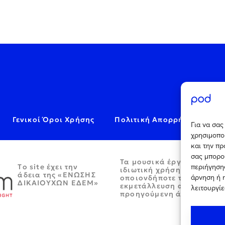
Γενικοί Όροι Χρήσης
Πολιτική Απορρήτου
C
Για να σα
χρησιμοποι
και την π
σας μπορο
Τα μουσικά έργα παρέχον
Tο site έχει την
περιήγησης
ιδιωτική χρήση και απαγο
άδεια της «ΕΝΩΣΗΣ
άρνηση ή 
οποιονδήποτε τρόπο περα
ΔΙΚΑΙΟΥΧΩΝ ΕΔΕΜ»
εκμετάλλευση αυτών χωρί
λειτουργίε
προηγούμενη άδεια.