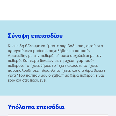
Σύνοψη επεισοδίου
Κι επειδή θέλουμε να ΄μαστε ακριβοδίκαιοι, αφού στο
προηγούμενο podcast ασχολήθηκε ο παππούς
Αριστείδης με την πεθερά, σ΄ αυτό ασχολείται με τον
πεθερό. Και τώρα δικαίως με τη σχέση γαμπρού-
πεθερού. Το ΄χετε ζήσει, το ΄χετε ακούσει, το ΄χετε
παρακολουθήσει. Τώρα θα το ΄χετε και ό,τι ώρα θέλετε
γιατί “Του παππού μου ο χαβάς” με θέμα πεθερός είναι
εδώ και σας περιμένει.
Υπόλοιπα επεισόδια