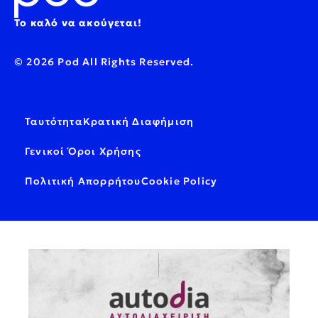
Το καλό να ακούγεται!
© 2026 Pod All Rights Reserved.
Ταυτότητα
Κρατική Διαφήμιση
Γενικοί Όροι Χρήσης
Πολιτική Απορρήτου
Cookie Policy