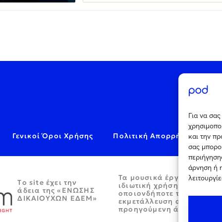
Για να σα
χρησιμοποι
Γενικοί Όροι Χρήσης
Πολιτική Απορρήτου
C
και την π
σας μπορο
περιήγησης
άρνηση ή 
Τα μουσικά έργα παρέχον
λειτουργίε
Tο site έχει την
ιδιωτική χρήση και απαγο
άδεια της «ΕΝΩΣΗΣ
οποιονδήποτε τρόπο περα
ΔΙΚΑΙΟΥΧΩΝ ΕΔΕΜ»
εκμετάλλευση αυτών χωρί
προηγούμενη άδεια.