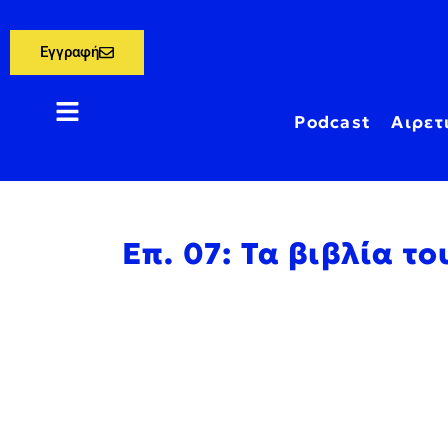
Εγγραφή
Podcast
Αιρετ
Επ. 07: Τα βιβλία 