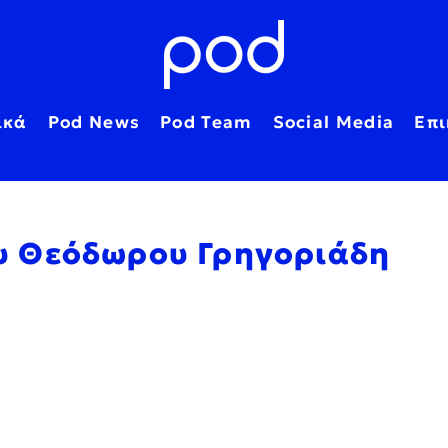
ικά
Pod News
Pod Team
Social Media
Επι
του Θεόδωρου Γρηγοριάδη