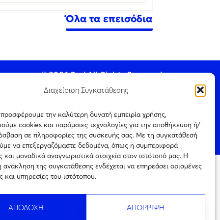
Όλα τα επεισόδια
© 2026 Pod All Rights Reserved.
Διαχείριση Συγκατάθεσης
ς προσφέρουμε την καλύτερη δυνατή εμπειρία χρήσης,
ούμε cookies και παρόμοιες τεχνολογίες για την αποθήκευση ή/
ookie Policy
ρόσβαση σε πληροφορίες της συσκευής σας. Με τη συγκατάθεσή
ύμε να επεξεργαζόμαστε δεδομένα, όπως η συμπεριφορά
 και μοναδικά αναγνωριστικά στοιχεία στον ιστότοπό μας. Η
η ανάκληση της συγκατάθεσης ενδέχεται να επηρεάσει ορισμένες
ται μόνο για
ς και υπηρεσίες του ιστότοπου.
Πιστοποίηση
ρεύεται η με
επιχείρησης
ιτέρω
ηλεκτρονικού τύπου
ς την
Αριθμός
ΑΠΟΔΟΧΗ
ΑΠΟΡΡΙΨΗ
Πιστοποίησης