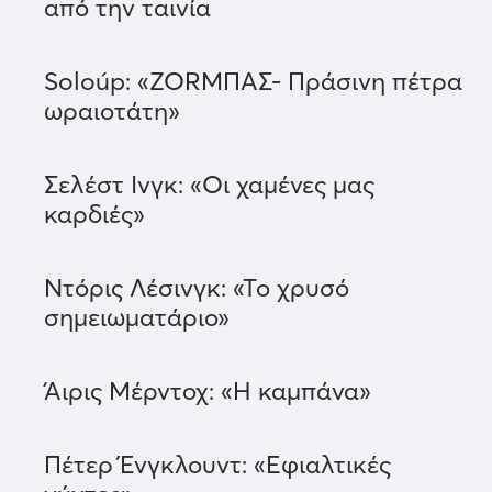
από την ταινία
Soloúp: «ΖΟRΜΠΑΣ- Πράσινη πέτρα
ωραιοτάτη»
Σελέστ Ινγκ: «Οι χαμένες μας
καρδιές»
Ντόρις Λέσινγκ: «Το χρυσό
σημειωματάριο»
Άιρις Μέρντοχ: «Η καμπάνα»
Πέτερ Ένγκλουντ: «Εφιαλτικές