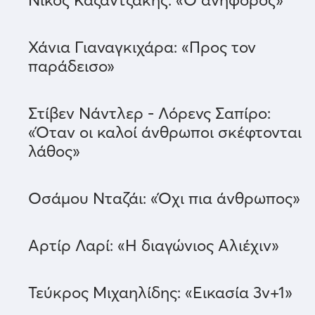
Χάνια Γιαναγκιχάρα: «Προς τον
παράδεισο»
Στίβεν Νάντλερ - Λόρενς Σαπίρο:
«Όταν οι καλοί άνθρωποι σκέφτονται
λάθος»
Οσάμου Νταζάι: «Όχι πια άνθρωπος»
Αρτίρ Λαρί: «Η διαγώνιος Αλιέχιν»
Τεύκρος Μιχαηλίδης: «Εικασία 3ν+1»