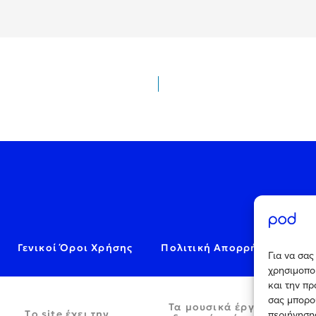
Γενικοί Όροι Χρήσης
Πολιτική Απορρήτου
C
Για να σα
χρησιμοποι
και την π
σας μπορο
Τα μουσικά έργα παρέχον
Tο site έχει την
περιήγησης