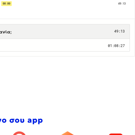
νο σου app