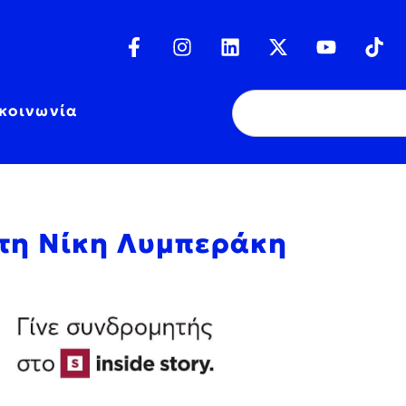
κοινωνία
 τη Νίκη Λυμπεράκη