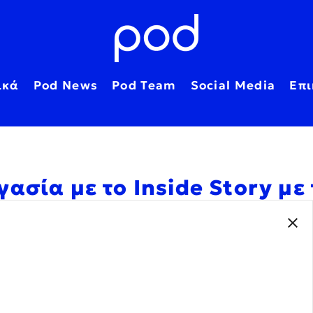
ικά
Pod News
Pod Team
Social Media
Επι
ασία με το Inside Story με