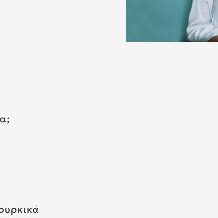
α;
τουρκικά