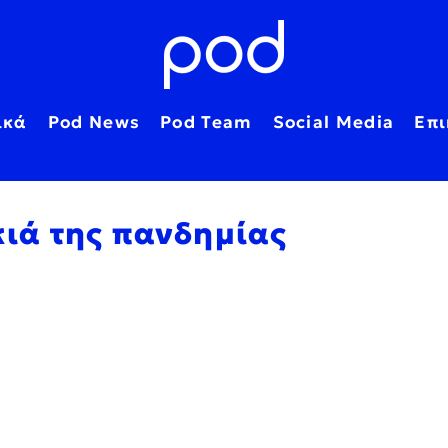
ικά
Pod News
Pod Team
Social Media
Επι
κιά της πανδημίας