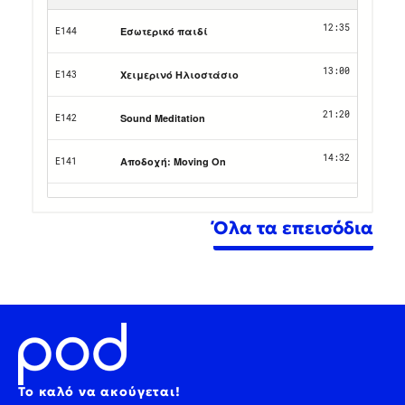
Όλα τα επεισόδια
Το καλό να ακούγεται!