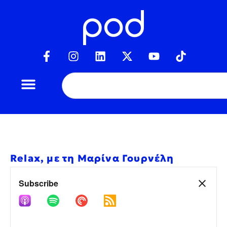
Relax, με τη Μαρίνα Γουρνέλη