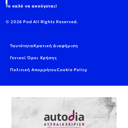
Το καλό να ακούγεται!
© 2026 Pod All Rights Reserved.
Ταυτότητα
Κρατική Διαφήμιση
Γενικοί Όροι Χρήσης
Πολιτική Απορρήτου
Cookie Policy