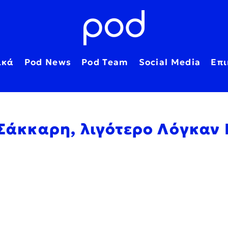
ικά
Pod News
Pod Team
Social Media
Επι
 Σάκκαρη, λιγότερο Λόγκαν