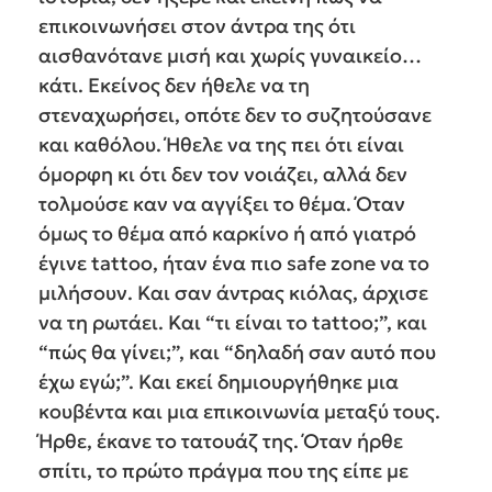
επικοινωνήσει στον άντρα της ότι
αισθανότανε μισή και χωρίς γυναικείο…
κάτι. Εκείνος δεν ήθελε να τη
στεναχωρήσει, οπότε δεν το συζητούσανε
και καθόλου. Ήθελε να της πει ότι είναι
όμορφη κι ότι δεν τον νοιάζει, αλλά δεν
τολμούσε καν να αγγίξει το θέμα. Όταν
όμως το θέμα από καρκίνο ή από γιατρό
έγινε tattoo, ήταν ένα πιο safe zone να το
μιλήσουν. Και σαν άντρας κιόλας, άρχισε
να τη ρωτάει. Και “τι είναι το tattoo;”, και
“πώς θα γίνει;”, και “δηλαδή σαν αυτό που
έχω εγώ;”. Και εκεί δημιουργήθηκε μια
κουβέντα και μια επικοινωνία μεταξύ τους.
Ήρθε, έκανε το τατουάζ της. Όταν ήρθε
σπίτι, το πρώτο πράγμα που της είπε με