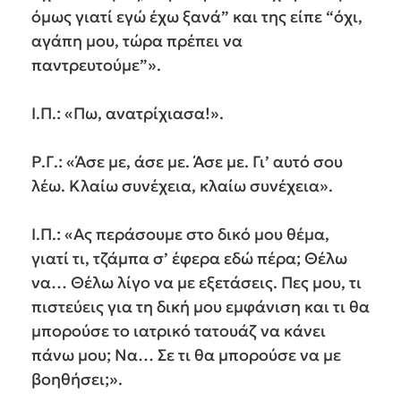
όμως γιατί εγώ έχω ξανά” και της είπε “όχι,
αγάπη μου, τώρα πρέπει να
παντρευτούμε”».
Ι.Π.: «Πω, ανατρίχιασα!».
Ρ.Γ.: «Άσε με, άσε με. Άσε με. Γι’ αυτό σου
λέω. Κλαίω συνέχεια, κλαίω συνέχεια».
Ι.Π.: «Ας περάσουμε στο δικό μου θέμα,
γιατί τι, τζάμπα σ’ έφερα εδώ πέρα; Θέλω
να… Θέλω λίγο να με εξετάσεις. Πες μου, τι
πιστεύεις για τη δική μου εμφάνιση και τι θα
μπορούσε το ιατρικό τατουάζ να κάνει
πάνω μου; Να… Σε τι θα μπορούσε να με
βοηθήσει;».