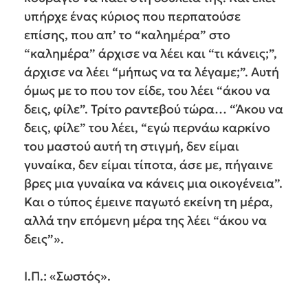
υπήρχε ένας κύριος που περπατούσε
επίσης, που απ’ το “καλημέρα” στο
“καλημέρα” άρχισε να λέει και “τι κάνεις;”,
άρχισε να λέει “μήπως να τα λέγαμε;”. Αυτή
όμως με το που τον είδε, του λέει “άκου να
δεις, φίλε”. Τρίτο ραντεβού τώρα… “Άκου να
δεις, φίλε” του λέει, “εγώ περνάω καρκίνο
του μαστού αυτή τη στιγμή, δεν είμαι
γυναίκα, δεν είμαι τίποτα, άσε με, πήγαινε
βρες μια γυναίκα να κάνεις μια οικογένεια”.
Και ο τύπος έμεινε παγωτό εκείνη τη μέρα,
αλλά την επόμενη μέρα της λέει “άκου να
δεις”».
Ι.Π.: «Σωστός».