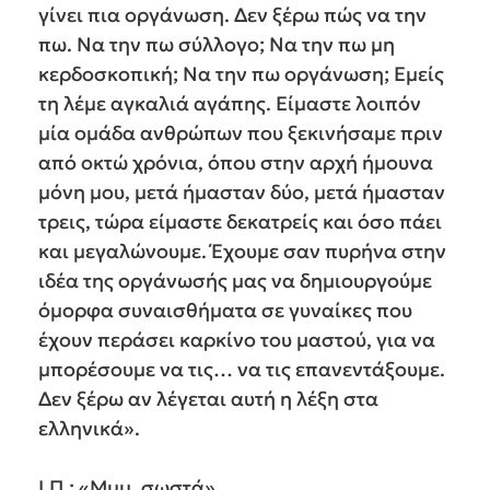
γίνει πια οργάνωση. Δεν ξέρω πώς να την
πω. Να την πω σύλλογο; Να την πω μη
κερδοσκοπική; Να την πω οργάνωση; Εμείς
τη λέμε αγκαλιά αγάπης. Είμαστε λοιπόν
μία ομάδα ανθρώπων που ξεκινήσαμε πριν
από οκτώ χρόνια, όπου στην αρχή ήμουνα
μόνη μου, μετά ήμασταν δύο, μετά ήμασταν
τρεις, τώρα είμαστε δεκατρείς και όσο πάει
και μεγαλώνουμε. Έχουμε σαν πυρήνα στην
ιδέα της οργάνωσής μας να δημιουργούμε
όμορφα συναισθήματα σε γυναίκες που
έχουν περάσει καρκίνο του μαστού, για να
μπορέσουμε να τις… να τις επανεντάξουμε.
Δεν ξέρω αν λέγεται αυτή η λέξη στα
ελληνικά».
Ι.Π.: «Μμμ, σωστά».