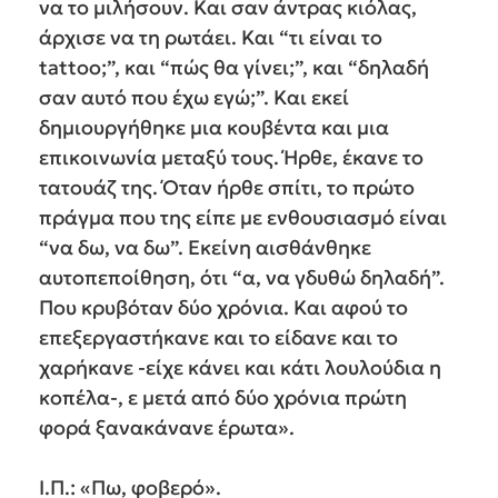
να το μιλήσουν. Και σαν άντρας κιόλας,
άρχισε να τη ρωτάει. Και “τι είναι το
tattoo;”, και “πώς θα γίνει;”, και “δηλαδή
σαν αυτό που έχω εγώ;”. Και εκεί
δημιουργήθηκε μια κουβέντα και μια
επικοινωνία μεταξύ τους. Ήρθε, έκανε το
τατουάζ της. Όταν ήρθε σπίτι, το πρώτο
πράγμα που της είπε με ενθουσιασμό είναι
“να δω, να δω”. Εκείνη αισθάνθηκε
αυτοπεποίθηση, ότι “α, να γδυθώ δηλαδή”.
Που κρυβόταν δύο χρόνια. Και αφού το
επεξεργαστήκανε και το είδανε και το
χαρήκανε -είχε κάνει και κάτι λουλούδια η
κοπέλα-, ε μετά από δύο χρόνια πρώτη
φορά ξανακάνανε έρωτα».
Ι.Π.: «Πω, φοβερό».