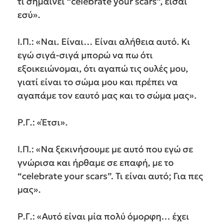
τι σημαίνει “celebrate your scars”, είσαι
εσύ».
Ι.Π.: «Ναι. Είναι… Είναι αλήθεια αυτό. Κι
εγώ σιγά-σιγά μπορώ να πω ότι
εξοικειώνομαι, ότι αγαπώ τις ουλές μου,
γιατί είναι το σώμα μου και πρέπει να
αγαπάμε τον εαυτό μας και το σώμα μας».
Ρ.Γ.: «Έτσι».
Ι.Π.: «Να ξεκινήσουμε με αυτό που εγώ σε
γνώρισα και ήρθαμε σε επαφή, με το
“celebrate your scars”. Τι είναι αυτό; Για πες
μας».
Ρ.Γ.: «Αυτό είναι μία πολύ όμορφη… έχει