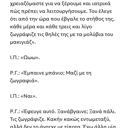
χρειαζόμαστε για να ξέρουμε και ιατρικά
πώς πρέπει να λειτουργήσουμε. Του έλεγε
ότι από την ώρα που έβγαλε το στήθος της,
κάθε μέρα και κάθε τρεις και λίγο
ζωγράφιζε τις θηλές της με τα μολύβια του
μακιγιάζ».
Ι.Π.: «Ωωω».
Ρ.Γ.: «Έμπαινε μπάνιο; Μαζί με τη
ζωγραφιά».
Ι.Π.: «Ναι».
Ρ.Γ.: «Έφευγε αυτό. Ξανάβγαινε; Ξανά πάλι.
Τις ζωγράφιζε. Κακήν κακώς εντωμεταξύ,
αλλά δεν το άντεχε με τίποτα. Έχω άλλη μία