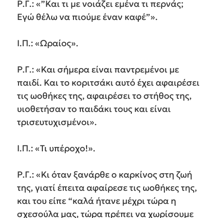
Ρ.Γ.: «”Και τι με νοιάζει εμένα τι περνάς;
Εγώ θέλω να πιούμε έναν καφέ”».
Ι.Π.: «Ωραίος».
Ρ.Γ.: «Και σήμερα είναι παντρεμένοι με
παιδί. Και το κοριτσάκι αυτό έχει αφαιρέσει
τις ωοθήκες της, αφαιρέσει το στήθος της,
υιοθετήσαν το παιδάκι τους και είναι
τρισευτυχισμένοι».
Ι.Π.: «Τι υπέροχο!».
Ρ.Γ.: «Κι όταν ξανάρθε ο καρκίνος στη ζωή
της, γιατί έπειτα αφαίρεσε τις ωοθήκες της,
και του είπε “καλά ήτανε μέχρι τώρα η
σχεσούλα μας, τώρα πρέπει να χωρίσουμε