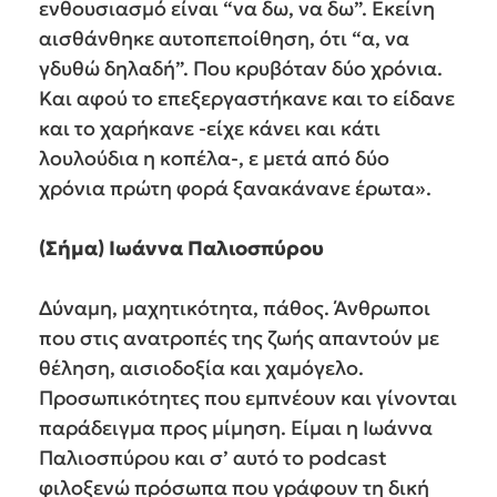
ενθουσιασμό είναι “να δω, να δω”. Εκείνη
αισθάνθηκε αυτοπεποίθηση, ότι “α, να
γδυθώ δηλαδή”. Που κρυβόταν δύο χρόνια.
Και αφού το επεξεργαστήκανε και το είδανε
και το χαρήκανε -είχε κάνει και κάτι
λουλούδια η κοπέλα-, ε μετά από δύο
χρόνια πρώτη φορά ξανακάνανε έρωτα».
(Σήμα) Ιωάννα Παλιοσπύρου
Δύναμη, μαχητικότητα, πάθος. Άνθρωποι
που στις ανατροπές της ζωής απαντούν με
θέληση, αισιοδοξία και χαμόγελο.
Προσωπικότητες που εμπνέουν και γίνονται
παράδειγμα προς μίμηση. Είμαι η Ιωάννα
Παλιοσπύρου και σ’ αυτό το podcast
φιλοξενώ πρόσωπα που γράφουν τη δική