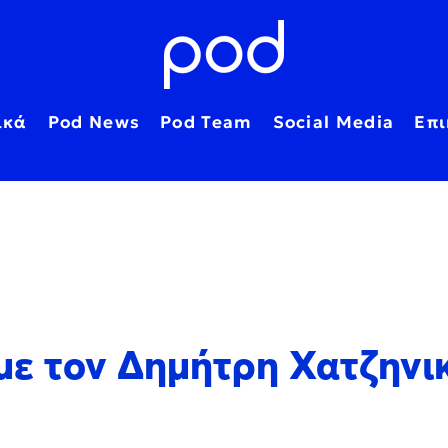
ικά
Pod News
Pod Team
Social Media
Επι
 με τον Δημήτρη Χατζηνι