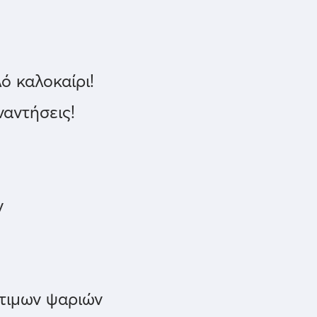
ό καλοκαίρι!
ναντήσεις!
ν
στιμων ψαριών