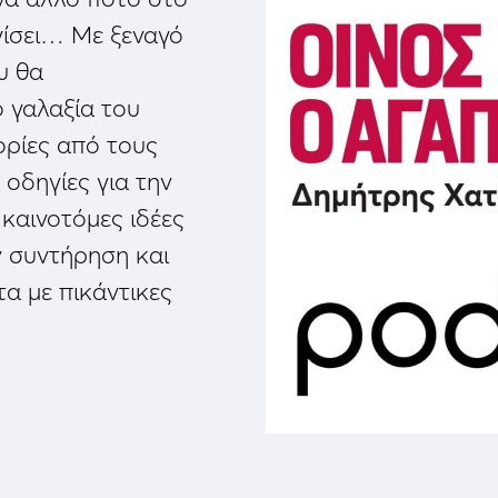
γίσει… Με ξεναγό
υ θα
 γαλαξία του
ορίες από τους
οδηγίες για την
 καινοτόμες ιδέες
ην συντήρηση και
τα με πικάντικες