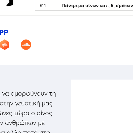
app
α να ομορφύνουν τη
 στην γευστική μας
ιώνες τώρα ο οίνος
των ανθρώπων με
να άλλο ποτό στο