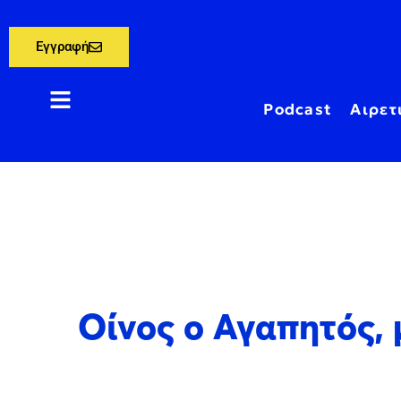
Εγγραφή
Podcast
Αιρετ
Οίνος ο Αγαπητός,