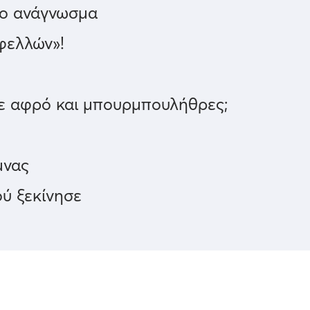
το ανάγνωσμα
φελλών»!
με αφρό και μπουρμπουλήθρες;
μνας
ού ξεκίνησε